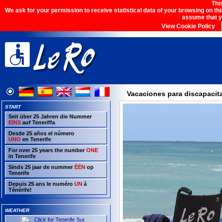
Thi
We ask for your permission to receive statistical data of your browsing on th
assume that y
View Cookie Policy
Vacaciones para discapacit
START
Seit über 25 Jahren die Nummer
EINS
auf Teneriffa
Desde 25 años el número
UNO
en Tenerife
For over 25 years the number
ONE
in Tenerife
Sinds 25 jaar de nummer
ÉÉN
op
Tenerife
Depuis 25 ans le numéro
UN
á
Ténérife!
WEATHER